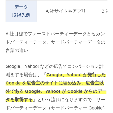
データ
A 社サイトやアプリ
B 
取得先例
A 社目線でファーストパーティーデータとセカン
ドパーティーデータ、サードパーティーデータの
言葉の違い
Google、Yahoo! などの広告でコンバージョン計
測をする場合は、「
Google、Yahoo! が発行した
Cookie を広告主のサイトに埋め込み、広告主以
外である Google、Yahoo! が Cookie からのデー
タを取得する
」という流れになりますので、サー
ドパーティーデータ（サードパーティー Cookie）