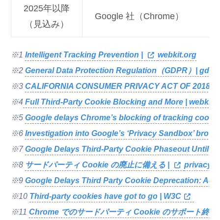
2025年以降
Google 社（Chrome）
（見込み）
※1
Intelligent Tracking Prevention |
webkit.org
※2
General Data Protection Regulation（GDPR）| gdpr-
※3
CALIFORNIA CONSUMER PRIVACY ACT OF 2018 | c
※4
Full Third-Party Cookie Blocking and More | webkit.
※5
Google delays Chrome’s blocking of tracking cookies
※6
Investigation into Google’s ‘Privacy Sandbox’ brow
※7
Google Delays Third-Party Cookie Phaseout Until 2
※8
サードパーティ Cookie の廃止に備える |
privacys
※9
Google Delays Third Party Cookie Deprecation: Ad I
※10
Third-party cookies have got to go | W3C
※11
Chrome でのサードパーティ Cookie のサポート終了