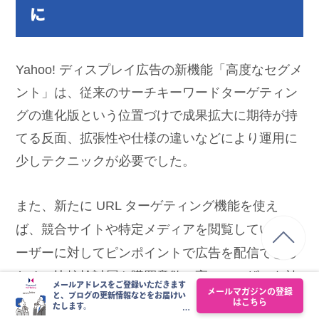
に
Yahoo! ディスプレイ広告の新機能「高度なセグメ
ント」は、従来のサーチキーワードターゲティン
グの進化版という位置づけで成果拡大に期待が持
てる反面、拡張性や仕様の違いなどにより運用に
少しテクニックが必要でした。
また、新たに URL ターゲティング機能を使え
ば、競合サイトや特定メディアを閲覧しているユ
ーザーに対してピンポイントで広告を配信できる
ため、比較検討層や購買意欲の高いユーザーを効
メールアドレスをご登録いただきます
メールマガジンの登録
と、ブログの更新情報などをお届けい
率よく狙うことができます。設定もシンプルで、
はこちら
たします。