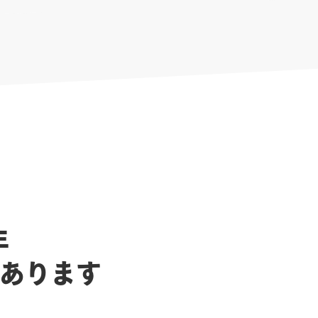
年
があります