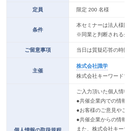
定員
限定 200 名様
本セミナーは法人様限
条件
※同業と判断される企
ご留意事項
当日は質疑応答の時間
株式会社識学
主催
株式会社キーワードマ
ご入力頂いた個人情報
●共催企業内での情報
●お客様のご意見やご
●共催企業からの情報
また、株式会社キーワ
個人情報の取扱規程