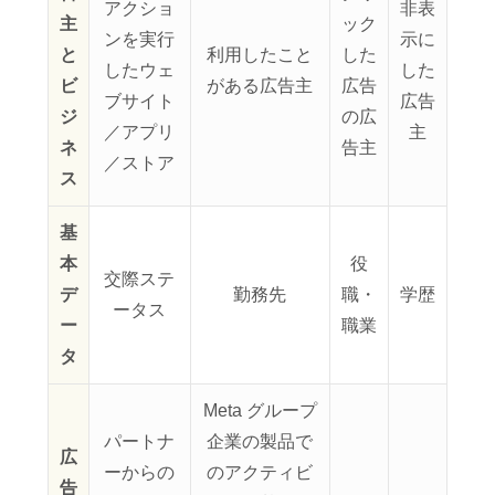
アクショ
非表
主
ック
ンを実行
示に
と
利用したこと
した
したウェ
した
ビ
がある広告主
広告
ブサイト
広告
ジ
の広
／アプリ
主
ネ
告主
／ストア
ス
基
本
役
交際ステ
デ
勤務先
職・
学歴
ータス
ー
職業
タ
Meta グループ
パートナ
企業の製品で
広
ーからの
のアクティビ
告