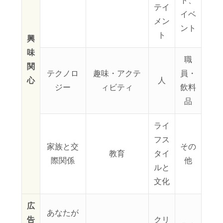
ト、
テイ
イベ
メン
ント
ト
興
味
職
関
テクノロ
趣味・アクテ
員・
心
人
ジー
ィビティ
飲料
品
ライ
フス
家族と交
その
教育
タイ
際関係
他
ルと
文化
広
あなたが
告
クリ