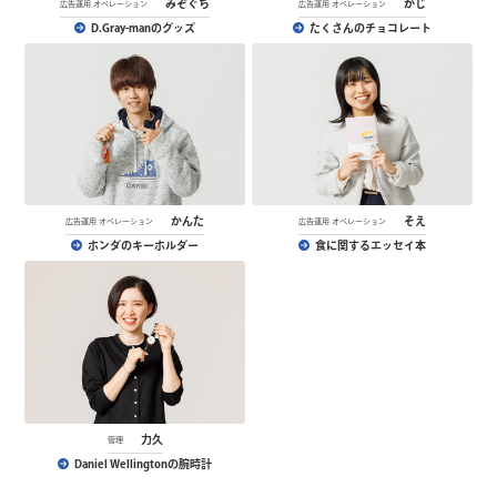
みぞぐち
かじ
広告運用 オペレーション
広告運用 オペレーション
D.Gray-manのグッズ
たくさんのチョコレート
かんた
そえ
広告運用 オペレーション
広告運用 オペレーション
ホンダのキーホルダー
食に関するエッセイ本
力久
管理
Daniel Wellingtonの腕時計