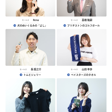
Rena
髙橋 隆嗣
セールス
セールス
犬のぬいぐるみの「よし」
ブリヂストンのゴルフボール
長 龍之介
山田 幸歩
セールス
セールス
トムとジェリー
ベイスターズのタオル