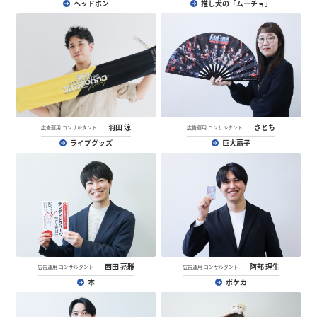
ヘッドホン
推し犬の「ムーチョ」
羽田 涼
さとち
広告運用 コンサルタント
広告運用 コンサルタント
ライブグッズ
巨大扇子
西田 亮雅
阿部 理生
広告運用 コンサルタント
広告運用 コンサルタント
本
ポケカ