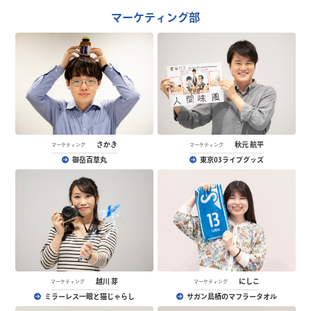
マーケティング部
さかき
秋元 航平
マーケティング
マーケティング
御岳百草丸
東京03ライブグッズ
越川 芽
にしこ
マーケティング
マーケティング
ミラーレス一眼と猫じゃらし
サガン鳥栖のマフラータオル