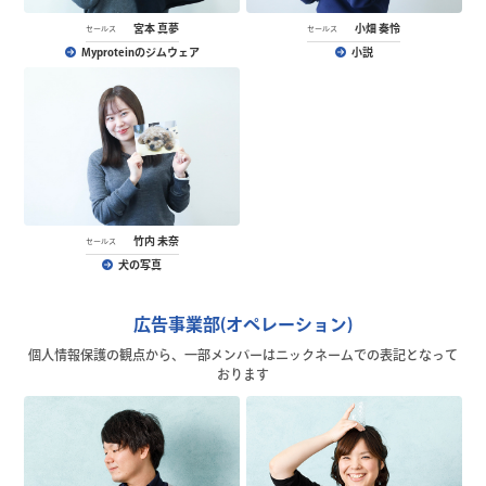
宮本 真夢
小畑 奏怜
セールス
セールス
Myproteinのジムウェア
小説
竹内 未奈
セールス
犬の写真
広告事業部(オペレーション)
個人情報保護の観点から、一部メンバーはニックネームでの表記となって
おります