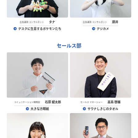
タナ
藤井
広告運用 コンサルタント
広告運用 コンサルタント
デスクに生息するポケモンたち
デジカメ
セールス部
石原 健太郎
高島 啓輔
コミュニケーション戦略室
セールス マネージャー
大きな方眼紙
サウナしきじのタオル