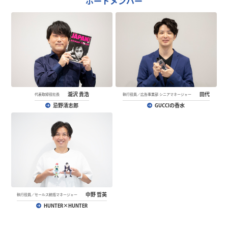
ボードメンバー
瀧沢 貴浩
田代
代表取締役社長
執行役員／広告事業部 シニアマネージャー
忌野清志郎
GUCCIの香水
中野 哲英
執行役員／セールス統括マネージャー
HUNTER×HUNTER