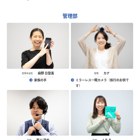
管理部
麻野 日登美
カナ
管理本部長
管理
家族の手
ミラーレス一眼カメラ（旅行のお供で
す）