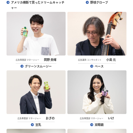
アメリカ横断で買ったドリームキャッチ
野球グローブ
ャー
岡野 央暉
小島 元
広告事業部 マネージャー
広告運用 コンサルタント
グリーンスムージー
ベース
おぎの
いけ
広告事業部 マネージャー
広告事業部 マネージャー
豆乳
双眼鏡