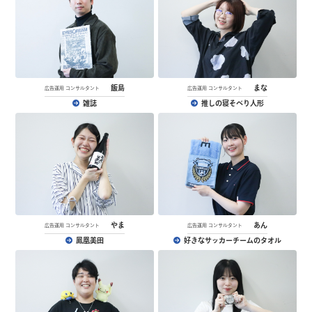
飯島
まな
広告運用 コンサルタント
広告運用 コンサルタント
雑誌
推しの寝そべり人形
やま
あん
広告運用 コンサルタント
広告運用 コンサルタント
鳳凰美田
好きなサッカーチームのタオル