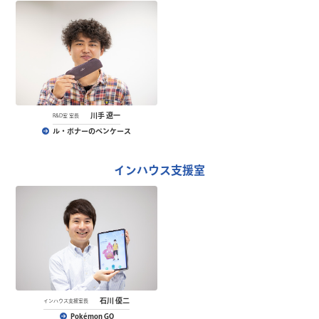
川手 遼一
R&D室 室長
ル・ボナーのペンケース
インハウス支援室
石川 優二
インハウス支援室長
Pokémon GO