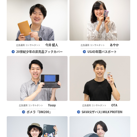
今井 健人
あやか
広告運用 コンサルタント
広告運用 コンサルタント
20世紀少年の非売品ブックカバー
USJの年間パスポート
Yossy
OTA
広告運用 コンサルタント
広告運用 コンサルタント
ポメラ「DM200」
SAVAS(ザバス) MILK PROTEIN