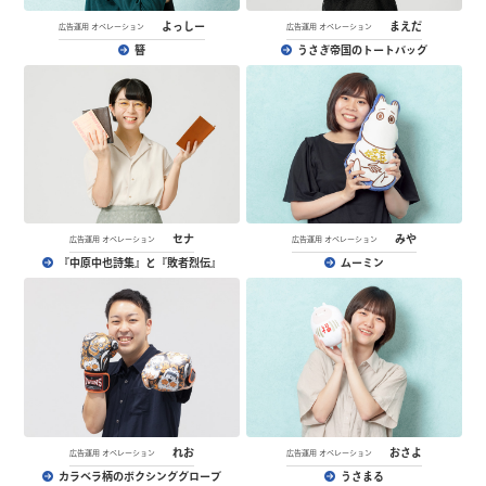
よっしー
まえだ
広告運用 オペレーション
広告運用 オペレーション
簪
うさぎ帝国のトートバッグ
セナ
みや
広告運用 オペレーション
広告運用 オペレーション
『中原中也詩集』と『敗者烈伝』
ムーミン
れお
おさよ
広告運用 オペレーション
広告運用 オペレーション
カラベラ柄のボクシンググローブ
うさまる