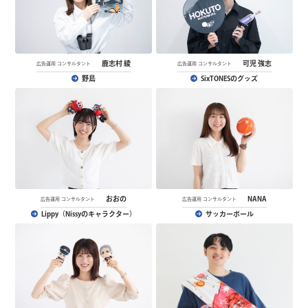
鹿志村 綾
可児 強志
広告運用 コンサルタント
広告運用 コンサルタント
野鳥
SixTONESのグッズ
おおの
NANA
広告運用 コンサルタント
広告運用 コンサルタント
Lippy（Nissyのキャラクター）
サッカーボール