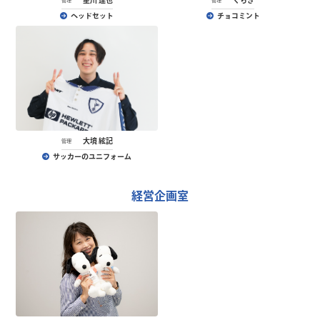
星川 達也
くちき
管理
管理
ヘッドセット
チョコミント
大境 絃記
管理
サッカーのユニフォーム
経営企画室