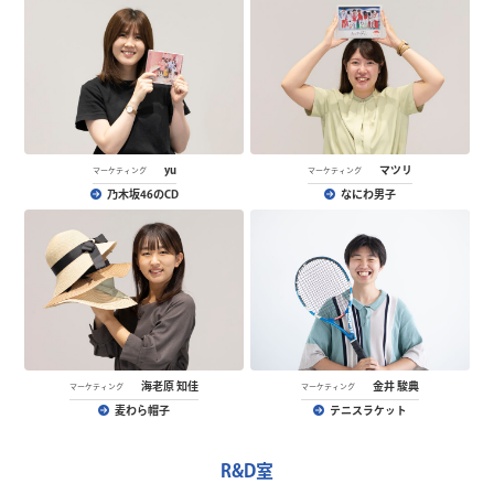
yu
マツリ
マーケティング
マーケティング
乃木坂46のCD
なにわ男子
海老原 知佳
金井 駿典
マーケティング
マーケティング
麦わら帽子
テニスラケット
R&D室