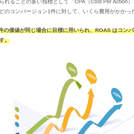
ることの多い指標として「CPA（Cost Per Action
どのコンバージョン1件に対して、いくら費用がかかっ
1件の価値が同じ場合に目標に用いられ、ROAS はコン
す。