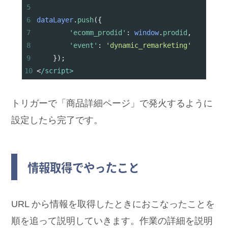
5
6
dataLayer
.
push
({
7
'ecomm_prodid'
: 
window
.
prodid
,
8
'event'
: 
'dynamic_remarketing'
9
});
10
<
/script>
トリガーで「商品詳細ページ」で発火するように
設定したら完了です。
情報取得でやったこと
URL から情報を取得したときにおこなったことを
順を追って説明していきます。作業の詳細を説明