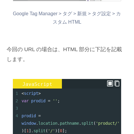
Google Tag Manager > タグ > 新規 > タグ設定 > カ
スタム HTML
今回の URL の場合は、HTML 部分に下記を記載
します。
JavaScript
1
<
script
>
2
var
prodid
=
''
;
3
4
prodid
=
window
.
location
.
pathname
.
split
(
'product/'
)[
1
].
split
(
'/'
)[
0
];