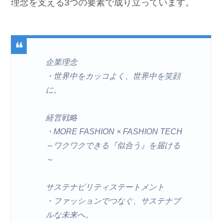
理念を支える3つの要素で成り立っています。
企業理念
・世界中をカッコよく、世界中を笑顔
に。
経営戦略
・MORE FASHION × FASHION TECH
～ワクワクできる『似合う』を届ける
～
サステナビリティステートメント
・ファッションでつなぐ、サステナブ
ルな未来へ。