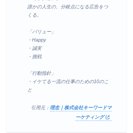
誰かの人生の、分岐点になる広告をつ
くる。
「バリュー」
・Happy
・誠実
・挑戦
「行動指針」
・イケてる一流の仕事のための10のこ
と
引用元：
理念｜株式会社キーワードマ
ーケティング