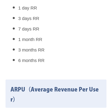
1 day RR
3 days RR
7 days RR
1 month RR
3 months RR
6 months RR
ARPU（Average Revenue Per Use
r）