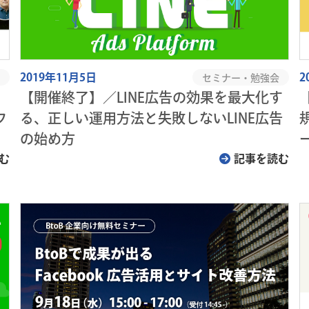
2019年11月5日
2
セミナー・勉強会
を
【開催終了】／LINE広告の効果を最大化す
フ
る、正しい運用方法と失敗しないLINE広告
の始め方
む
記事を読む