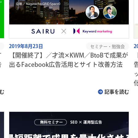
2019年8月23日
2
セミナー・勉強会
す
【開催終了】／才流✕KWM／BtoBで成果が
告
出るFacebook広告活用とサイト改善方法
む
記事を読む