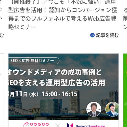
営
【開催終了】／今こそ「不況に強い」運用
ド
型広告を活用！ 認知からコンバージョン獲
か
得までのフルファネルで考えるWeb広告戦
略セミナー
む
記事を読む