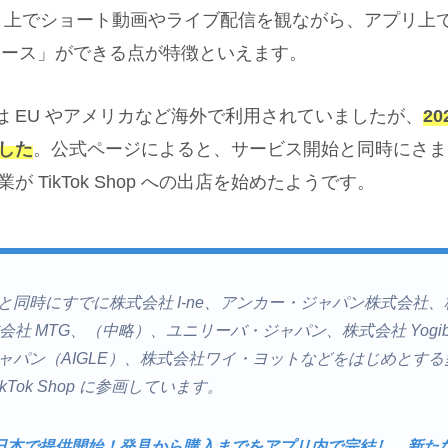
 アプリ上でショート動画やライブ配信を観ながら、アプリ
コマース」ができる点が特徴といえます。
hop は EU やアメリカなど海外で利用されていましたが、
2
した
。公式ページによると、サービス開始と同時にさま
 TikTok Shop への出店を始めたようです。
と同時にすでに株式会社 I-ne、アンカー・ジャパン株式会社
会社 MTG、（中略）、ユニリーバ・ジャパン、株式会社 Yogi
ャパン（AIGLE）、株式会社ワイ・ヨットなどをはじめとす
kTok Shop に参画しています。
hopを日本で提供開始！発見から購入までをアプリ内で完結し、新