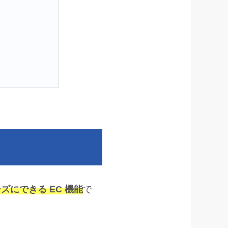
ズにできる EC 機能
で