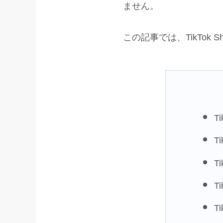
ません。
この記事では、TikTo
T
T
T
T
T